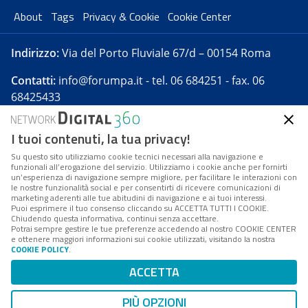
About
Tags
Privacy & Cookie
Cookie Center
Indirizzo:
Via del Porto Fluviale 67/d – 00154 Roma
Contatti:
info@forumpa.it
- tel. 06 684251 - fax. 06
68425433
I tuoi contenuti, la tua privacy!
Forumpa.it
è una pubblicazione telematica iscritta
presso Registro della stampa del Tribunale di Roma -
Su questo sito utilizziamo cookie tecnici necessari alla navigazione e
funzionali all’erogazione del servizio. Utilizziamo i cookie anche per fornirti
Reg. n. 182 del 2 maggio 2008 - Direttore resp. Michela
un’esperienza di navigazione sempre migliore, per facilitare le interazioni con
Stentella
le nostre funzionalità social e per consentirti di ricevere comunicazioni di
marketing aderenti alle tue abitudini di navigazione e ai tuoi interessi.
FPA s.r.l. è società soggetta a Direzione e
Puoi esprimere il tuo consenso cliccando su ACCETTA TUTTI I COOKIE.
Coordinamento da parte di Digital360 S.p.A. - FPA s.r.l.
Chiudendo questa informativa, continui senza accettare.
Potrai sempre gestire le tue preferenze accedendo al nostro COOKIE CENTER
è un'azienda certificata per il sistema di management
e ottenere maggiori informazioni sui cookie utilizzati, visitando la nostra
COOKIE POLICY
.
di qualità SQS (ISO 9001)
Codice Fiscale/Partita IVA n. 10693191008 - R.E.A. Roma
ACCETTA
n. 1249791. ISP AWS
PIÙ OPZIONI
Mappa del sito