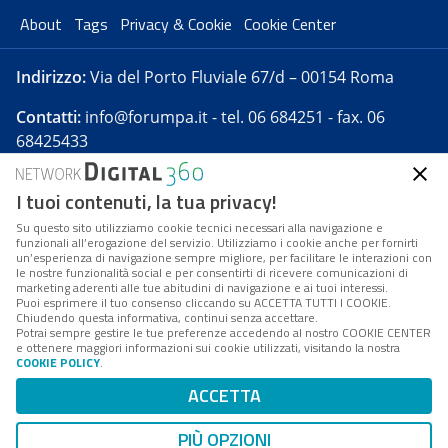
About
Tags
Privacy & Cookie
Cookie Center
Indirizzo:
Via del Porto Fluviale 67/d – 00154 Roma
Contatti:
info@forumpa.it
- tel. 06 684251 - fax. 06
68425433
I tuoi contenuti, la tua privacy!
Forumpa.it
è una pubblicazione telematica iscritta
presso Registro della stampa del Tribunale di Roma -
Su questo sito utilizziamo cookie tecnici necessari alla navigazione e
funzionali all’erogazione del servizio. Utilizziamo i cookie anche per fornirti
Reg. n. 182 del 2 maggio 2008 - Direttore resp. Michela
un’esperienza di navigazione sempre migliore, per facilitare le interazioni con
Stentella
le nostre funzionalità social e per consentirti di ricevere comunicazioni di
marketing aderenti alle tue abitudini di navigazione e ai tuoi interessi.
FPA s.r.l. è società soggetta a Direzione e
Puoi esprimere il tuo consenso cliccando su ACCETTA TUTTI I COOKIE.
Coordinamento da parte di Digital360 S.p.A. - FPA s.r.l.
Chiudendo questa informativa, continui senza accettare.
Potrai sempre gestire le tue preferenze accedendo al nostro COOKIE CENTER
è un'azienda certificata per il sistema di management
e ottenere maggiori informazioni sui cookie utilizzati, visitando la nostra
COOKIE POLICY
.
di qualità SQS (ISO 9001)
Codice Fiscale/Partita IVA n. 10693191008 - R.E.A. Roma
ACCETTA
n. 1249791. ISP AWS
PIÙ OPZIONI
Mappa del sito