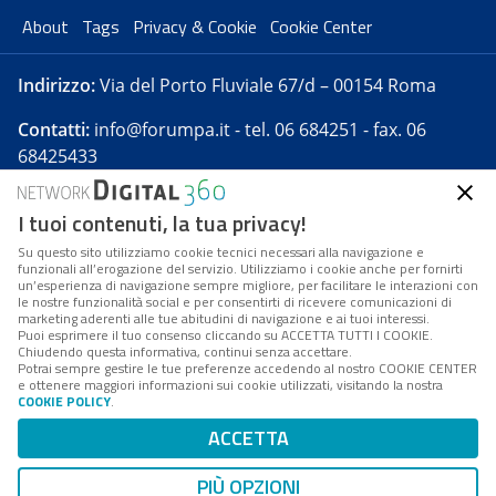
About
Tags
Privacy & Cookie
Cookie Center
Indirizzo:
Via del Porto Fluviale 67/d – 00154 Roma
Contatti:
info@forumpa.it
- tel. 06 684251 - fax. 06
68425433
I tuoi contenuti, la tua privacy!
Forumpa.it
è una pubblicazione telematica iscritta
presso Registro della stampa del Tribunale di Roma -
Su questo sito utilizziamo cookie tecnici necessari alla navigazione e
funzionali all’erogazione del servizio. Utilizziamo i cookie anche per fornirti
Reg. n. 182 del 2 maggio 2008 - Direttore resp. Michela
un’esperienza di navigazione sempre migliore, per facilitare le interazioni con
Stentella
le nostre funzionalità social e per consentirti di ricevere comunicazioni di
marketing aderenti alle tue abitudini di navigazione e ai tuoi interessi.
FPA s.r.l. è società soggetta a Direzione e
Puoi esprimere il tuo consenso cliccando su ACCETTA TUTTI I COOKIE.
Coordinamento da parte di Digital360 S.p.A. - FPA s.r.l.
Chiudendo questa informativa, continui senza accettare.
Potrai sempre gestire le tue preferenze accedendo al nostro COOKIE CENTER
è un'azienda certificata per il sistema di management
e ottenere maggiori informazioni sui cookie utilizzati, visitando la nostra
COOKIE POLICY
.
di qualità SQS (ISO 9001)
Codice Fiscale/Partita IVA n. 10693191008 - R.E.A. Roma
ACCETTA
n. 1249791. ISP AWS
PIÙ OPZIONI
Mappa del sito