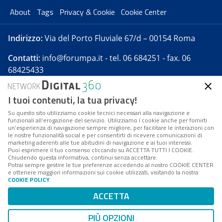
About
Tags
Privacy & Cookie
Cookie Center
Indirizzo:
Via del Porto Fluviale 67/d – 00154 Roma
Contatti:
info@forumpa.it
- tel. 06 684251 - fax. 06
68425433
I tuoi contenuti, la tua privacy!
Forumpa.it
è una pubblicazione telematica iscritta
presso Registro della stampa del Tribunale di Roma -
Su questo sito utilizziamo cookie tecnici necessari alla navigazione e
funzionali all’erogazione del servizio. Utilizziamo i cookie anche per fornirti
Reg. n. 182 del 2 maggio 2008 - Direttore resp. Michela
un’esperienza di navigazione sempre migliore, per facilitare le interazioni con
Stentella
le nostre funzionalità social e per consentirti di ricevere comunicazioni di
marketing aderenti alle tue abitudini di navigazione e ai tuoi interessi.
FPA s.r.l. è società soggetta a Direzione e
Puoi esprimere il tuo consenso cliccando su ACCETTA TUTTI I COOKIE.
Coordinamento da parte di Digital360 S.p.A. - FPA s.r.l.
Chiudendo questa informativa, continui senza accettare.
Potrai sempre gestire le tue preferenze accedendo al nostro COOKIE CENTER
è un'azienda certificata per il sistema di management
e ottenere maggiori informazioni sui cookie utilizzati, visitando la nostra
COOKIE POLICY
.
di qualità SQS (ISO 9001)
Codice Fiscale/Partita IVA n. 10693191008 - R.E.A. Roma
ACCETTA
n. 1249791. ISP AWS
PIÙ OPZIONI
Mappa del sito