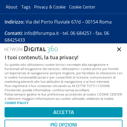
About
Tags
Privacy & Cookie
Cookie Center
Indirizzo:
Via del Porto Fluviale 67/d – 00154 Roma
Contatti:
info@forumpa.it
- tel. 06 684251 - fax. 06
68425433
I tuoi contenuti, la tua privacy!
Forumpa.it
è una pubblicazione telematica iscritta
presso Registro della stampa del Tribunale di Roma -
Su questo sito utilizziamo cookie tecnici necessari alla navigazione e
funzionali all’erogazione del servizio. Utilizziamo i cookie anche per fornirti
Reg. n. 182 del 2 maggio 2008 - Direttore resp. Michela
un’esperienza di navigazione sempre migliore, per facilitare le interazioni con
Stentella
le nostre funzionalità social e per consentirti di ricevere comunicazioni di
marketing aderenti alle tue abitudini di navigazione e ai tuoi interessi.
FPA s.r.l. è società soggetta a Direzione e
Puoi esprimere il tuo consenso cliccando su ACCETTA TUTTI I COOKIE.
Coordinamento da parte di Digital360 S.p.A. - FPA s.r.l.
Chiudendo questa informativa, continui senza accettare.
Potrai sempre gestire le tue preferenze accedendo al nostro COOKIE CENTER
è un'azienda certificata per il sistema di management
e ottenere maggiori informazioni sui cookie utilizzati, visitando la nostra
COOKIE POLICY
.
di qualità SQS (ISO 9001)
Codice Fiscale/Partita IVA n. 10693191008 - R.E.A. Roma
ACCETTA
n. 1249791. ISP AWS
PIÙ OPZIONI
Mappa del sito