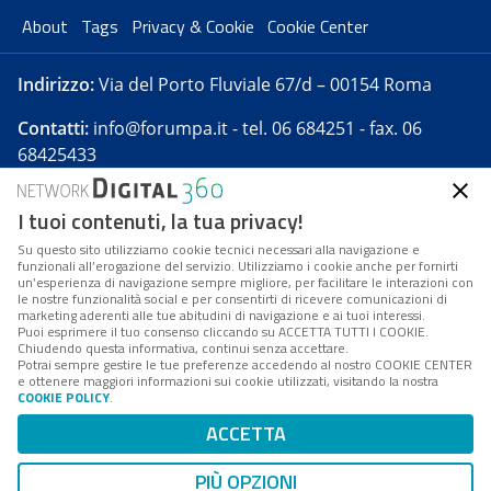
About
Tags
Privacy & Cookie
Cookie Center
Indirizzo:
Via del Porto Fluviale 67/d – 00154 Roma
Contatti:
info@forumpa.it
- tel. 06 684251 - fax. 06
68425433
I tuoi contenuti, la tua privacy!
Forumpa.it
è una pubblicazione telematica iscritta
presso Registro della stampa del Tribunale di Roma -
Su questo sito utilizziamo cookie tecnici necessari alla navigazione e
funzionali all’erogazione del servizio. Utilizziamo i cookie anche per fornirti
Reg. n. 182 del 2 maggio 2008 - Direttore resp. Michela
un’esperienza di navigazione sempre migliore, per facilitare le interazioni con
Stentella
le nostre funzionalità social e per consentirti di ricevere comunicazioni di
marketing aderenti alle tue abitudini di navigazione e ai tuoi interessi.
FPA s.r.l. è società soggetta a Direzione e
Puoi esprimere il tuo consenso cliccando su ACCETTA TUTTI I COOKIE.
Coordinamento da parte di Digital360 S.p.A. - FPA s.r.l.
Chiudendo questa informativa, continui senza accettare.
Potrai sempre gestire le tue preferenze accedendo al nostro COOKIE CENTER
è un'azienda certificata per il sistema di management
e ottenere maggiori informazioni sui cookie utilizzati, visitando la nostra
COOKIE POLICY
.
di qualità SQS (ISO 9001)
Codice Fiscale/Partita IVA n. 10693191008 - R.E.A. Roma
ACCETTA
n. 1249791. ISP AWS
PIÙ OPZIONI
Mappa del sito