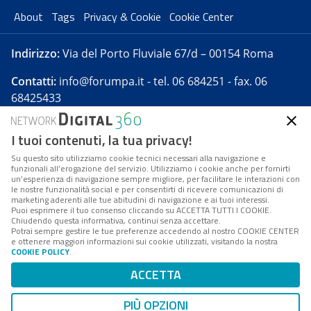
About
Tags
Privacy & Cookie
Cookie Center
Indirizzo:
Via del Porto Fluviale 67/d – 00154 Roma
Contatti:
info@forumpa.it
- tel. 06 684251 - fax. 06
68425433
I tuoi contenuti, la tua privacy!
Forumpa.it
è una pubblicazione telematica iscritta
presso Registro della stampa del Tribunale di Roma -
Su questo sito utilizziamo cookie tecnici necessari alla navigazione e
funzionali all’erogazione del servizio. Utilizziamo i cookie anche per fornirti
Reg. n. 182 del 2 maggio 2008 - Direttore resp. Michela
un’esperienza di navigazione sempre migliore, per facilitare le interazioni con
Stentella
le nostre funzionalità social e per consentirti di ricevere comunicazioni di
marketing aderenti alle tue abitudini di navigazione e ai tuoi interessi.
FPA s.r.l. è società soggetta a Direzione e
Puoi esprimere il tuo consenso cliccando su ACCETTA TUTTI I COOKIE.
Coordinamento da parte di Digital360 S.p.A. - FPA s.r.l.
Chiudendo questa informativa, continui senza accettare.
Potrai sempre gestire le tue preferenze accedendo al nostro COOKIE CENTER
è un'azienda certificata per il sistema di management
e ottenere maggiori informazioni sui cookie utilizzati, visitando la nostra
COOKIE POLICY
.
di qualità SQS (ISO 9001)
Codice Fiscale/Partita IVA n. 10693191008 - R.E.A. Roma
ACCETTA
n. 1249791. ISP AWS
PIÙ OPZIONI
Mappa del sito