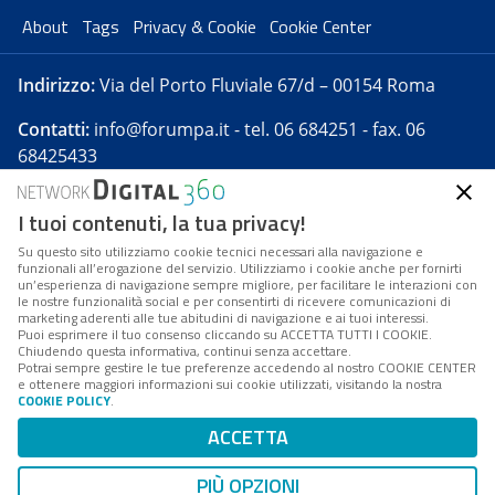
About
Tags
Privacy & Cookie
Cookie Center
Indirizzo:
Via del Porto Fluviale 67/d – 00154 Roma
Contatti:
info@forumpa.it
- tel. 06 684251 - fax. 06
68425433
I tuoi contenuti, la tua privacy!
Forumpa.it
è una pubblicazione telematica iscritta
presso Registro della stampa del Tribunale di Roma -
Su questo sito utilizziamo cookie tecnici necessari alla navigazione e
funzionali all’erogazione del servizio. Utilizziamo i cookie anche per fornirti
Reg. n. 182 del 2 maggio 2008 - Direttore resp. Michela
un’esperienza di navigazione sempre migliore, per facilitare le interazioni con
Stentella
le nostre funzionalità social e per consentirti di ricevere comunicazioni di
marketing aderenti alle tue abitudini di navigazione e ai tuoi interessi.
FPA s.r.l. è società soggetta a Direzione e
Puoi esprimere il tuo consenso cliccando su ACCETTA TUTTI I COOKIE.
Coordinamento da parte di Digital360 S.p.A. - FPA s.r.l.
Chiudendo questa informativa, continui senza accettare.
Potrai sempre gestire le tue preferenze accedendo al nostro COOKIE CENTER
è un'azienda certificata per il sistema di management
e ottenere maggiori informazioni sui cookie utilizzati, visitando la nostra
COOKIE POLICY
.
di qualità SQS (ISO 9001)
Codice Fiscale/Partita IVA n. 10693191008 - R.E.A. Roma
ACCETTA
n. 1249791. ISP AWS
PIÙ OPZIONI
Mappa del sito