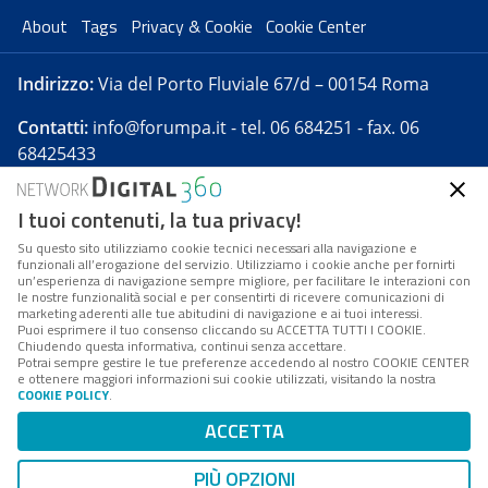
About
Tags
Privacy & Cookie
Cookie Center
Indirizzo:
Via del Porto Fluviale 67/d – 00154 Roma
Contatti:
info@forumpa.it
- tel. 06 684251 - fax. 06
68425433
I tuoi contenuti, la tua privacy!
Forumpa.it
è una pubblicazione telematica iscritta
presso Registro della stampa del Tribunale di Roma -
Su questo sito utilizziamo cookie tecnici necessari alla navigazione e
funzionali all’erogazione del servizio. Utilizziamo i cookie anche per fornirti
Reg. n. 182 del 2 maggio 2008 - Direttore resp. Michela
un’esperienza di navigazione sempre migliore, per facilitare le interazioni con
Stentella
le nostre funzionalità social e per consentirti di ricevere comunicazioni di
marketing aderenti alle tue abitudini di navigazione e ai tuoi interessi.
FPA s.r.l. è società soggetta a Direzione e
Puoi esprimere il tuo consenso cliccando su ACCETTA TUTTI I COOKIE.
Coordinamento da parte di Digital360 S.p.A. - FPA s.r.l.
Chiudendo questa informativa, continui senza accettare.
Potrai sempre gestire le tue preferenze accedendo al nostro COOKIE CENTER
è un'azienda certificata per il sistema di management
e ottenere maggiori informazioni sui cookie utilizzati, visitando la nostra
COOKIE POLICY
.
di qualità SQS (ISO 9001)
Codice Fiscale/Partita IVA n. 10693191008 - R.E.A. Roma
ACCETTA
n. 1249791. ISP AWS
PIÙ OPZIONI
Mappa del sito