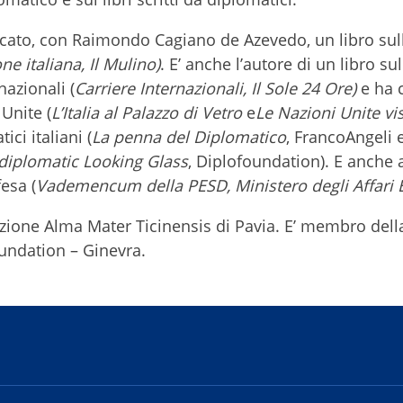
licato, con Raimondo Cagiano de Azevedo, un libro sull
ne italiana, Il Mulino)
. E’ anche l’autore di un libro sul
nazionali (
Carriere Internazionali, Il Sole 24 Ore)
e ha 
 Unite (
L’Italia al Palazzo di Vetro
e
Le Nazioni Unite vi
ici italiani (
La penna del Diplomatico
, FrancoAngeli e
diplomatic Looking Glass
, Diplofoundation). E anche 
esa (
Vademencum della PESD, Ministero degli Affari E
zione Alma Mater Ticinensis di Pavia. E’ membro dell
foundation – Ginevra.