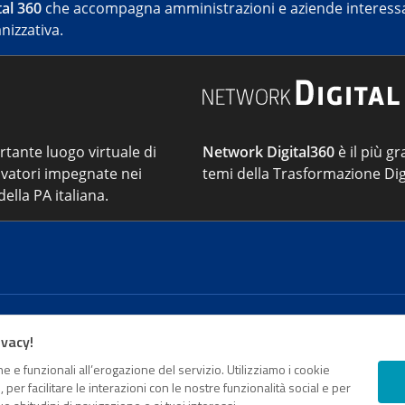
al 360
che accompagna amministrazioni e aziende interessat
nizzativa.
ortante luogo virtuale di
Network Digital360
è il più gr
vatori impegnate nei
temi della Trasformazione Dig
ella PA italiana.
Cont
ivacy!
e e funzionali all’erogazione del servizio. Utilizziamo i cookie
sso Registro della stampa del Tribunale di Roma - Reg. n. 18
er facilitare le interazioni con le nostre funzionalità social e per
o da parte di Digital360 S.p.A. - FPA s.r.l. è un'azienda cer