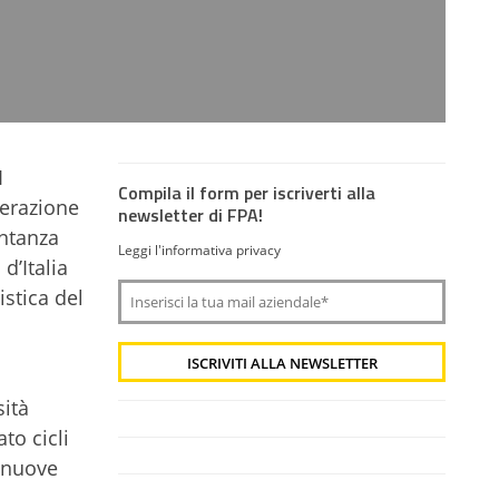
1
Compila il form per iscriverti alla
perazione
newsletter di FPA!
entanza
Leggi l'informativa privacy
d’Italia
istica del
ità
to cicli
e nuove