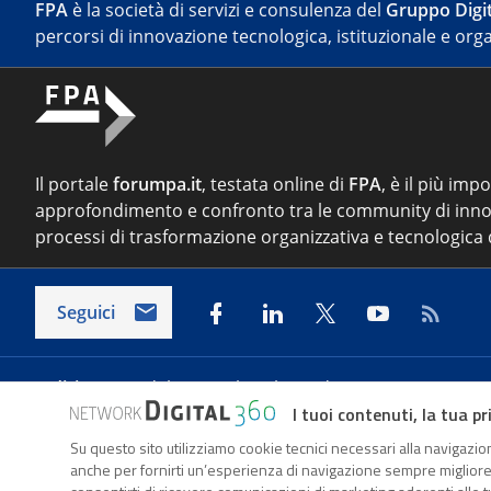
FPA
è la società di servizi e consulenza del
Gruppo Digit
percorsi di innovazione tecnologica, istituzionale e orga
Il portale
forumpa.it
, testata online di
FPA
, è il più imp
approfondimento e confronto tra le community di inno
processi di trasformazione organizzativa e tecnologica d
Seguici
Indirizzo:
Via del Porto Fluviale 67/d – 00154 Roma
I tuoi contenuti, la tua pr
Su questo sito utilizziamo cookie tecnici necessari alla navigazion
Forumpa.it
è una pubblicazione telematica iscritta pre
anche per fornirti un’esperienza di navigazione sempre migliore, p
FPA s.r.l. è società soggetta a Direzione e Coordinament