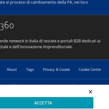
e ai processi di cambiamento della PA, nei loro
ande network in Italia di testate e portali B2B dedicati ai
itale e dell'innovazione Imprenditoriale.
About
Tags
Privacy & Cookie
Cookie Center
atti:
info@forumpa.it
- tel. 06 684251 - fax. 06 68425433
2 del 2 maggio 2008 - Direttore resp. Michela Stentella
ACCETTA
tificata per il sistema di management di qualità SQS (ISO