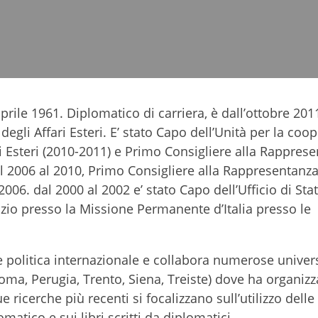
aprile 1961. Diplomatico di carriera, è dall’ottobre 201
degli Affari Esteri. E’ stato Capo dell’Unità per la coo
ari Esteri (2010-2011) e Primo Consigliere alla Rappres
 2006 al 2010, Primo Consigliere alla Rappresentanza 
06. dal 2000 al 2002 e’ stato Capo dell’Ufficio di Stat
izio presso la Missione Permanente d’Italia presso le
politica internazionale e collabora numerose univers
ma, Perugia, Trento, Siena, Treiste) dove ha organizza
ue ricerche più recenti si focalizzano sull’utilizzo dell
tico e sui libri scritti da diplomatici.