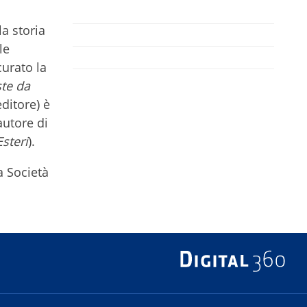
a storia
le
curato la
ste da
ditore) è
autore di
steri
).
a Società