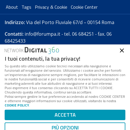
About
Tags
Privacy & Cookie
Cookie Center
Indirizzo:
Via del Porto Fluviale 67/d – 00154 Roma
Contatti:
info@forumpa.it
- tel. 06 684251 - fax. 06
68425433
I tuoi contenuti, la tua privacy!
Forumpa.it
è una pubblicazione telematica iscritta
presso Registro della stampa del Tribunale di Roma -
Su questo sito utilizziamo cookie tecnici necessari alla navigazione e
funzionali all’erogazione del servizio. Utilizziamo i cookie anche per fornirti
Reg. n. 182 del 2 maggio 2008 - Direttore resp. Michela
un’esperienza di navigazione sempre migliore, per facilitare le interazioni con
Stentella
le nostre funzionalità social e per consentirti di ricevere comunicazioni di
marketing aderenti alle tue abitudini di navigazione e ai tuoi interessi.
FPA s.r.l. è società soggetta a Direzione e
Puoi esprimere il tuo consenso cliccando su ACCETTA TUTTI I COOKIE.
Coordinamento da parte di Digital360 S.p.A. - FPA s.r.l.
Chiudendo questa informativa, continui senza accettare.
Potrai sempre gestire le tue preferenze accedendo al nostro COOKIE CENTER
è un'azienda certificata per il sistema di management
e ottenere maggiori informazioni sui cookie utilizzati, visitando la nostra
COOKIE POLICY
.
di qualità SQS (ISO 9001)
Codice Fiscale/Partita IVA n. 10693191008 - R.E.A. Roma
ACCETTA
n. 1249791. ISP AWS
PIÙ OPZIONI
Mappa del sito