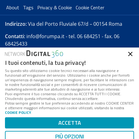
About
Tags
Privacy & Cookie
Cookie Center
Indirizzo:
Via del Porto Fluviale 67/d – 00154 Roma
Contatti:
info@forumpa.it
- tel. 06 684251 - fax. 06
68425433
I tuoi contenuti, la tua privacy!
Forumpa.it
è una pubblicazione telematica iscritta
presso Registro della stampa del Tribunale di Roma -
Su questo sito utilizziamo cookie tecnici necessari alla navigazione e
funzionali all’erogazione del servizio. Utilizziamo i cookie anche per fornirti
Reg. n. 182 del 2 maggio 2008 - Direttore resp. Michela
un’esperienza di navigazione sempre migliore, per facilitare le interazioni con
Stentella
le nostre funzionalità social e per consentirti di ricevere comunicazioni di
marketing aderenti alle tue abitudini di navigazione e ai tuoi interessi.
FPA s.r.l. è società soggetta a Direzione e
Puoi esprimere il tuo consenso cliccando su ACCETTA TUTTI I COOKIE.
Coordinamento da parte di Digital360 S.p.A. - FPA s.r.l.
Chiudendo questa informativa, continui senza accettare.
Potrai sempre gestire le tue preferenze accedendo al nostro COOKIE CENTER
è un'azienda certificata per il sistema di management
e ottenere maggiori informazioni sui cookie utilizzati, visitando la nostra
COOKIE POLICY
.
di qualità SQS (ISO 9001)
Codice Fiscale/Partita IVA n. 10693191008 - R.E.A. Roma
ACCETTA
n. 1249791. ISP AWS
PIÙ OPZIONI
Mappa del sito