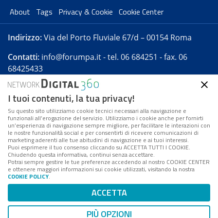
About
Tags
Privacy & Cookie
Cookie Center
Indirizzo:
Via del Porto Fluviale 67/d – 00154 Roma
Contatti:
info@forumpa.it
- tel. 06 684251 - fax. 06
68425433
I tuoi contenuti, la tua privacy!
Forumpa.it
è una pubblicazione telematica iscritta
presso Registro della stampa del Tribunale di Roma -
Su questo sito utilizziamo cookie tecnici necessari alla navigazione e
funzionali all’erogazione del servizio. Utilizziamo i cookie anche per fornirti
Reg. n. 182 del 2 maggio 2008 - Direttore resp. Michela
un’esperienza di navigazione sempre migliore, per facilitare le interazioni con
Stentella
le nostre funzionalità social e per consentirti di ricevere comunicazioni di
marketing aderenti alle tue abitudini di navigazione e ai tuoi interessi.
FPA s.r.l. è società soggetta a Direzione e
Puoi esprimere il tuo consenso cliccando su ACCETTA TUTTI I COOKIE.
Coordinamento da parte di Digital360 S.p.A. - FPA s.r.l.
Chiudendo questa informativa, continui senza accettare.
Potrai sempre gestire le tue preferenze accedendo al nostro COOKIE CENTER
è un'azienda certificata per il sistema di management
e ottenere maggiori informazioni sui cookie utilizzati, visitando la nostra
COOKIE POLICY
.
di qualità SQS (ISO 9001)
Codice Fiscale/Partita IVA n. 10693191008 - R.E.A. Roma
ACCETTA
n. 1249791. ISP AWS
PIÙ OPZIONI
Mappa del sito