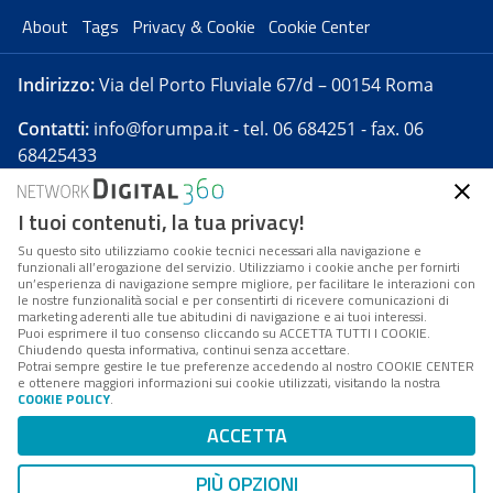
About
Tags
Privacy & Cookie
Cookie Center
Indirizzo:
Via del Porto Fluviale 67/d – 00154 Roma
Contatti:
info@forumpa.it
- tel. 06 684251 - fax. 06
68425433
I tuoi contenuti, la tua privacy!
Forumpa.it
è una pubblicazione telematica iscritta
presso Registro della stampa del Tribunale di Roma -
Su questo sito utilizziamo cookie tecnici necessari alla navigazione e
funzionali all’erogazione del servizio. Utilizziamo i cookie anche per fornirti
Reg. n. 182 del 2 maggio 2008 - Direttore resp. Michela
un’esperienza di navigazione sempre migliore, per facilitare le interazioni con
Stentella
le nostre funzionalità social e per consentirti di ricevere comunicazioni di
marketing aderenti alle tue abitudini di navigazione e ai tuoi interessi.
FPA s.r.l. è società soggetta a Direzione e
Puoi esprimere il tuo consenso cliccando su ACCETTA TUTTI I COOKIE.
Coordinamento da parte di Digital360 S.p.A. - FPA s.r.l.
Chiudendo questa informativa, continui senza accettare.
Potrai sempre gestire le tue preferenze accedendo al nostro COOKIE CENTER
è un'azienda certificata per il sistema di management
e ottenere maggiori informazioni sui cookie utilizzati, visitando la nostra
COOKIE POLICY
.
di qualità SQS (ISO 9001)
Codice Fiscale/Partita IVA n. 10693191008 - R.E.A. Roma
ACCETTA
n. 1249791. ISP AWS
PIÙ OPZIONI
Mappa del sito