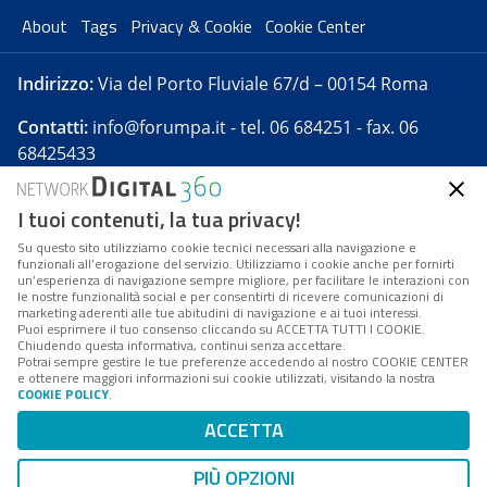
About
Tags
Privacy & Cookie
Cookie Center
Indirizzo:
Via del Porto Fluviale 67/d – 00154 Roma
Contatti:
info@forumpa.it
- tel. 06 684251 - fax. 06
68425433
I tuoi contenuti, la tua privacy!
Forumpa.it
è una pubblicazione telematica iscritta
presso Registro della stampa del Tribunale di Roma -
Su questo sito utilizziamo cookie tecnici necessari alla navigazione e
funzionali all’erogazione del servizio. Utilizziamo i cookie anche per fornirti
Reg. n. 182 del 2 maggio 2008 - Direttore resp. Michela
un’esperienza di navigazione sempre migliore, per facilitare le interazioni con
Stentella
le nostre funzionalità social e per consentirti di ricevere comunicazioni di
marketing aderenti alle tue abitudini di navigazione e ai tuoi interessi.
FPA s.r.l. è società soggetta a Direzione e
Puoi esprimere il tuo consenso cliccando su ACCETTA TUTTI I COOKIE.
Coordinamento da parte di Digital360 S.p.A. - FPA s.r.l.
Chiudendo questa informativa, continui senza accettare.
Potrai sempre gestire le tue preferenze accedendo al nostro COOKIE CENTER
è un'azienda certificata per il sistema di management
e ottenere maggiori informazioni sui cookie utilizzati, visitando la nostra
COOKIE POLICY
.
di qualità SQS (ISO 9001)
Codice Fiscale/Partita IVA n. 10693191008 - R.E.A. Roma
ACCETTA
n. 1249791. ISP AWS
PIÙ OPZIONI
Mappa del sito