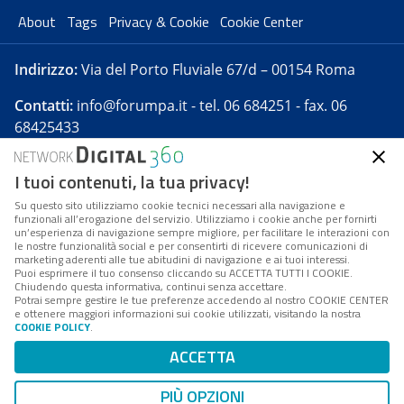
About
Tags
Privacy & Cookie
Cookie Center
Indirizzo:
Via del Porto Fluviale 67/d – 00154 Roma
Contatti:
info@forumpa.it
- tel. 06 684251 - fax. 06
68425433
I tuoi contenuti, la tua privacy!
Forumpa.it
è una pubblicazione telematica iscritta
presso Registro della stampa del Tribunale di Roma -
Su questo sito utilizziamo cookie tecnici necessari alla navigazione e
funzionali all’erogazione del servizio. Utilizziamo i cookie anche per fornirti
Reg. n. 182 del 2 maggio 2008 - Direttore resp. Michela
un’esperienza di navigazione sempre migliore, per facilitare le interazioni con
Stentella
le nostre funzionalità social e per consentirti di ricevere comunicazioni di
marketing aderenti alle tue abitudini di navigazione e ai tuoi interessi.
FPA s.r.l. è società soggetta a Direzione e
Puoi esprimere il tuo consenso cliccando su ACCETTA TUTTI I COOKIE.
Coordinamento da parte di Digital360 S.p.A. - FPA s.r.l.
Chiudendo questa informativa, continui senza accettare.
Potrai sempre gestire le tue preferenze accedendo al nostro COOKIE CENTER
è un'azienda certificata per il sistema di management
e ottenere maggiori informazioni sui cookie utilizzati, visitando la nostra
COOKIE POLICY
.
di qualità SQS (ISO 9001)
Codice Fiscale/Partita IVA n. 10693191008 - R.E.A. Roma
ACCETTA
n. 1249791. ISP AWS
PIÙ OPZIONI
Mappa del sito