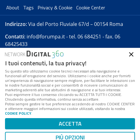
About
Tags
Privacy & Cookie
Cookie Center
Indirizzo:
Via del Porto Fluviale 67/d – 00154 Roma
Contatti:
info@forumpa.it
- tel. 06 684251 - fax. 06
68425433
I tuoi contenuti, la tua privacy!
Forumpa.it
è una pubblicazione telematica iscritta
presso Registro della stampa del Tribunale di Roma -
Su questo sito utilizziamo cookie tecnici necessari alla navigazione e
funzionali all’erogazione del servizio. Utilizziamo i cookie anche per fornirti
Reg. n. 182 del 2 maggio 2008 - Direttore resp. Michela
un’esperienza di navigazione sempre migliore, per facilitare le interazioni con
Stentella
le nostre funzionalità social e per consentirti di ricevere comunicazioni di
marketing aderenti alle tue abitudini di navigazione e ai tuoi interessi.
FPA s.r.l. è società soggetta a Direzione e
Puoi esprimere il tuo consenso cliccando su ACCETTA TUTTI I COOKIE.
Coordinamento da parte di Digital360 S.p.A. - FPA s.r.l.
Chiudendo questa informativa, continui senza accettare.
Potrai sempre gestire le tue preferenze accedendo al nostro COOKIE CENTER
è un'azienda certificata per il sistema di management
e ottenere maggiori informazioni sui cookie utilizzati, visitando la nostra
COOKIE POLICY
.
di qualità SQS (ISO 9001)
Codice Fiscale/Partita IVA n. 10693191008 - R.E.A. Roma
ACCETTA
n. 1249791. ISP AWS
PIÙ OPZIONI
Mappa del sito