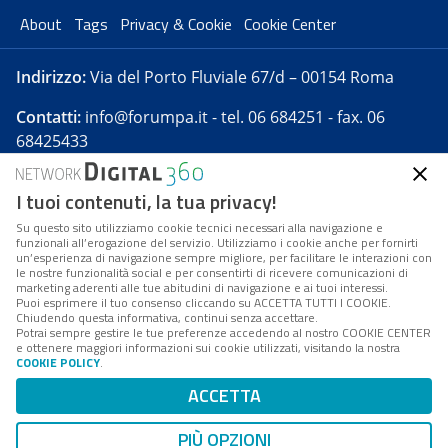
About
Tags
Privacy & Cookie
Cookie Center
Indirizzo:
Via del Porto Fluviale 67/d – 00154 Roma
Contatti:
info@forumpa.it
- tel. 06 684251 - fax. 06
68425433
I tuoi contenuti, la tua privacy!
Forumpa.it
è una pubblicazione telematica iscritta
presso Registro della stampa del Tribunale di Roma -
Su questo sito utilizziamo cookie tecnici necessari alla navigazione e
funzionali all’erogazione del servizio. Utilizziamo i cookie anche per fornirti
Reg. n. 182 del 2 maggio 2008 - Direttore resp. Michela
un’esperienza di navigazione sempre migliore, per facilitare le interazioni con
Stentella
le nostre funzionalità social e per consentirti di ricevere comunicazioni di
marketing aderenti alle tue abitudini di navigazione e ai tuoi interessi.
FPA s.r.l. è società soggetta a Direzione e
Puoi esprimere il tuo consenso cliccando su ACCETTA TUTTI I COOKIE.
Coordinamento da parte di Digital360 S.p.A. - FPA s.r.l.
Chiudendo questa informativa, continui senza accettare.
Potrai sempre gestire le tue preferenze accedendo al nostro COOKIE CENTER
è un'azienda certificata per il sistema di management
e ottenere maggiori informazioni sui cookie utilizzati, visitando la nostra
COOKIE POLICY
.
di qualità SQS (ISO 9001)
Codice Fiscale/Partita IVA n. 10693191008 - R.E.A. Roma
ACCETTA
n. 1249791. ISP AWS
PIÙ OPZIONI
Mappa del sito