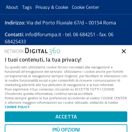
About
Tags
Privacy & Cookie
Cookie Center
Indirizzo:
Via del Porto Fluviale 67/d – 00154 Roma
Contatti:
info@forumpa.it
- tel. 06 684251 - fax. 06
68425433
I tuoi contenuti, la tua privacy!
Forumpa.it
è una pubblicazione telematica iscritta
presso Registro della stampa del Tribunale di Roma -
Su questo sito utilizziamo cookie tecnici necessari alla navigazione e
funzionali all’erogazione del servizio. Utilizziamo i cookie anche per fornirti
Reg. n. 182 del 2 maggio 2008 - Direttore resp. Michela
un’esperienza di navigazione sempre migliore, per facilitare le interazioni con
Stentella
le nostre funzionalità social e per consentirti di ricevere comunicazioni di
marketing aderenti alle tue abitudini di navigazione e ai tuoi interessi.
FPA s.r.l. è società soggetta a Direzione e
Puoi esprimere il tuo consenso cliccando su ACCETTA TUTTI I COOKIE.
Coordinamento da parte di Digital360 S.p.A. - FPA s.r.l.
Chiudendo questa informativa, continui senza accettare.
Potrai sempre gestire le tue preferenze accedendo al nostro COOKIE CENTER
è un'azienda certificata per il sistema di management
e ottenere maggiori informazioni sui cookie utilizzati, visitando la nostra
COOKIE POLICY
.
di qualità SQS (ISO 9001)
Codice Fiscale/Partita IVA n. 10693191008 - R.E.A. Roma
ACCETTA
n. 1249791. ISP AWS
PIÙ OPZIONI
Mappa del sito