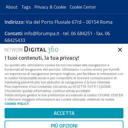
About
Tags
Privacy & Cookie
Cookie Center
Indirizzo:
Via del Porto Fluviale 67/d – 00154 Roma
Contatti:
info@forumpa.it
- tel. 06 684251 - fax. 06
68425433
I tuoi contenuti, la tua privacy!
Forumpa.it
è una pubblicazione telematica iscritta
presso Registro della stampa del Tribunale di Roma -
Su questo sito utilizziamo cookie tecnici necessari alla navigazione e
funzionali all’erogazione del servizio. Utilizziamo i cookie anche per fornirti
Reg. n. 182 del 2 maggio 2008 - Direttore resp. Michela
un’esperienza di navigazione sempre migliore, per facilitare le interazioni con
Stentella
le nostre funzionalità social e per consentirti di ricevere comunicazioni di
marketing aderenti alle tue abitudini di navigazione e ai tuoi interessi.
FPA s.r.l. è società soggetta a Direzione e
Puoi esprimere il tuo consenso cliccando su ACCETTA TUTTI I COOKIE.
Coordinamento da parte di Digital360 S.p.A. - FPA s.r.l.
Chiudendo questa informativa, continui senza accettare.
Potrai sempre gestire le tue preferenze accedendo al nostro COOKIE CENTER
è un'azienda certificata per il sistema di management
e ottenere maggiori informazioni sui cookie utilizzati, visitando la nostra
COOKIE POLICY
.
di qualità SQS (ISO 9001)
Codice Fiscale/Partita IVA n. 10693191008 - R.E.A. Roma
ACCETTA
n. 1249791. ISP AWS
PIÙ OPZIONI
Mappa del sito