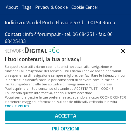
About
Tags
Privacy & Cookie
Cookie Center
Indirizzo:
Via del Porto Fluviale 67/d – 00154 Roma
Contatti:
info@forumpa.it
- tel. 06 684251 - fax. 06
68425433
I tuoi contenuti, la tua privacy!
Forumpa.it
è una pubblicazione telematica iscritta
presso Registro della stampa del Tribunale di Roma -
Su questo sito utilizziamo cookie tecnici necessari alla navigazione e
funzionali all’erogazione del servizio. Utilizziamo i cookie anche per fornirti
Reg. n. 182 del 2 maggio 2008 - Direttore resp. Michela
un’esperienza di navigazione sempre migliore, per facilitare le interazioni con
Stentella
le nostre funzionalità social e per consentirti di ricevere comunicazioni di
marketing aderenti alle tue abitudini di navigazione e ai tuoi interessi.
FPA s.r.l. è società soggetta a Direzione e
Puoi esprimere il tuo consenso cliccando su ACCETTA TUTTI I COOKIE.
Coordinamento da parte di Digital360 S.p.A. - FPA s.r.l.
Chiudendo questa informativa, continui senza accettare.
Potrai sempre gestire le tue preferenze accedendo al nostro COOKIE CENTER
è un'azienda certificata per il sistema di management
e ottenere maggiori informazioni sui cookie utilizzati, visitando la nostra
COOKIE POLICY
.
di qualità SQS (ISO 9001)
Codice Fiscale/Partita IVA n. 10693191008 - R.E.A. Roma
ACCETTA
n. 1249791. ISP AWS
PIÙ OPZIONI
Mappa del sito