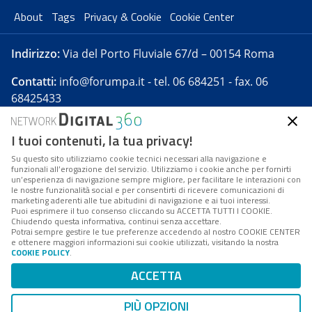
About
Tags
Privacy & Cookie
Cookie Center
Indirizzo:
Via del Porto Fluviale 67/d – 00154 Roma
Contatti:
info@forumpa.it
- tel. 06 684251 - fax. 06
68425433
I tuoi contenuti, la tua privacy!
Forumpa.it
è una pubblicazione telematica iscritta
presso Registro della stampa del Tribunale di Roma -
Su questo sito utilizziamo cookie tecnici necessari alla navigazione e
funzionali all’erogazione del servizio. Utilizziamo i cookie anche per fornirti
Reg. n. 182 del 2 maggio 2008 - Direttore resp. Michela
un’esperienza di navigazione sempre migliore, per facilitare le interazioni con
Stentella
le nostre funzionalità social e per consentirti di ricevere comunicazioni di
marketing aderenti alle tue abitudini di navigazione e ai tuoi interessi.
FPA s.r.l. è società soggetta a Direzione e
Puoi esprimere il tuo consenso cliccando su ACCETTA TUTTI I COOKIE.
Coordinamento da parte di Digital360 S.p.A. - FPA s.r.l.
Chiudendo questa informativa, continui senza accettare.
Potrai sempre gestire le tue preferenze accedendo al nostro COOKIE CENTER
è un'azienda certificata per il sistema di management
e ottenere maggiori informazioni sui cookie utilizzati, visitando la nostra
COOKIE POLICY
.
di qualità SQS (ISO 9001)
Codice Fiscale/Partita IVA n. 10693191008 - R.E.A. Roma
ACCETTA
n. 1249791. ISP AWS
PIÙ OPZIONI
Mappa del sito