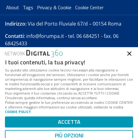
About
Tags
Privacy & Cookie
Cookie Center
Indirizzo:
Via del Porto Fluviale 67/d – 00154 Roma
Contatti:
info@forumpa.it
- tel. 06 684251 - fax. 06
68425433
I tuoi contenuti, la tua privacy!
Forumpa.it
è una pubblicazione telematica iscritta
presso Registro della stampa del Tribunale di Roma -
Su questo sito utilizziamo cookie tecnici necessari alla navigazione e
funzionali all’erogazione del servizio. Utilizziamo i cookie anche per fornirti
Reg. n. 182 del 2 maggio 2008 - Direttore resp. Michela
un’esperienza di navigazione sempre migliore, per facilitare le interazioni con
Stentella
le nostre funzionalità social e per consentirti di ricevere comunicazioni di
marketing aderenti alle tue abitudini di navigazione e ai tuoi interessi.
FPA s.r.l. è società soggetta a Direzione e
Puoi esprimere il tuo consenso cliccando su ACCETTA TUTTI I COOKIE.
Coordinamento da parte di Digital360 S.p.A. - FPA s.r.l.
Chiudendo questa informativa, continui senza accettare.
Potrai sempre gestire le tue preferenze accedendo al nostro COOKIE CENTER
è un'azienda certificata per il sistema di management
e ottenere maggiori informazioni sui cookie utilizzati, visitando la nostra
COOKIE POLICY
.
di qualità SQS (ISO 9001)
Codice Fiscale/Partita IVA n. 10693191008 - R.E.A. Roma
ACCETTA
n. 1249791. ISP AWS
PIÙ OPZIONI
Mappa del sito