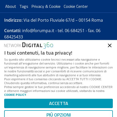
About
Tags
Privacy & Cookie
Cookie Center
Indirizzo:
Via del Porto Fluviale 67/d – 00154 Roma
Contatti:
info@forumpa.it
- tel. 06 684251 - fax. 06
68425433
I tuoi contenuti, la tua privacy!
Forumpa.it
è una pubblicazione telematica iscritta
presso Registro della stampa del Tribunale di Roma -
Su questo sito utilizziamo cookie tecnici necessari alla navigazione e
funzionali all’erogazione del servizio. Utilizziamo i cookie anche per fornirti
Reg. n. 182 del 2 maggio 2008 - Direttore resp. Michela
un’esperienza di navigazione sempre migliore, per facilitare le interazioni con
Stentella
le nostre funzionalità social e per consentirti di ricevere comunicazioni di
marketing aderenti alle tue abitudini di navigazione e ai tuoi interessi.
FPA s.r.l. è società soggetta a Direzione e
Puoi esprimere il tuo consenso cliccando su ACCETTA TUTTI I COOKIE.
Coordinamento da parte di Digital360 S.p.A. - FPA s.r.l.
Chiudendo questa informativa, continui senza accettare.
Potrai sempre gestire le tue preferenze accedendo al nostro COOKIE CENTER
è un'azienda certificata per il sistema di management
e ottenere maggiori informazioni sui cookie utilizzati, visitando la nostra
COOKIE POLICY
.
di qualità SQS (ISO 9001)
Codice Fiscale/Partita IVA n. 10693191008 - R.E.A. Roma
ACCETTA
n. 1249791. ISP AWS
PIÙ OPZIONI
Mappa del sito