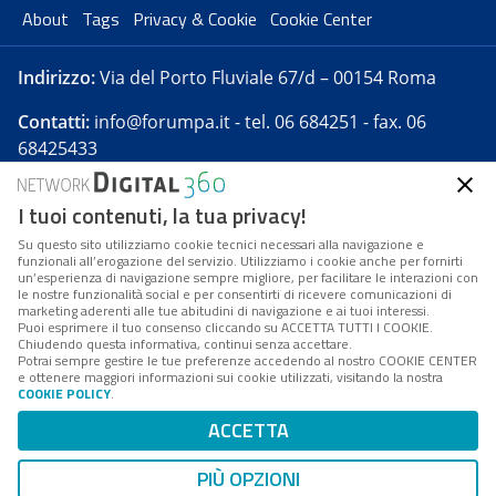
About
Tags
Privacy & Cookie
Cookie Center
Indirizzo:
Via del Porto Fluviale 67/d – 00154 Roma
Contatti:
info@forumpa.it
- tel. 06 684251 - fax. 06
68425433
I tuoi contenuti, la tua privacy!
Forumpa.it
è una pubblicazione telematica iscritta
presso Registro della stampa del Tribunale di Roma -
Su questo sito utilizziamo cookie tecnici necessari alla navigazione e
funzionali all’erogazione del servizio. Utilizziamo i cookie anche per fornirti
Reg. n. 182 del 2 maggio 2008 - Direttore resp. Michela
un’esperienza di navigazione sempre migliore, per facilitare le interazioni con
Stentella
le nostre funzionalità social e per consentirti di ricevere comunicazioni di
marketing aderenti alle tue abitudini di navigazione e ai tuoi interessi.
FPA s.r.l. è società soggetta a Direzione e
Puoi esprimere il tuo consenso cliccando su ACCETTA TUTTI I COOKIE.
Coordinamento da parte di Digital360 S.p.A. - FPA s.r.l.
Chiudendo questa informativa, continui senza accettare.
Potrai sempre gestire le tue preferenze accedendo al nostro COOKIE CENTER
è un'azienda certificata per il sistema di management
e ottenere maggiori informazioni sui cookie utilizzati, visitando la nostra
COOKIE POLICY
.
di qualità SQS (ISO 9001)
Codice Fiscale/Partita IVA n. 10693191008 - R.E.A. Roma
ACCETTA
n. 1249791. ISP AWS
PIÙ OPZIONI
Mappa del sito