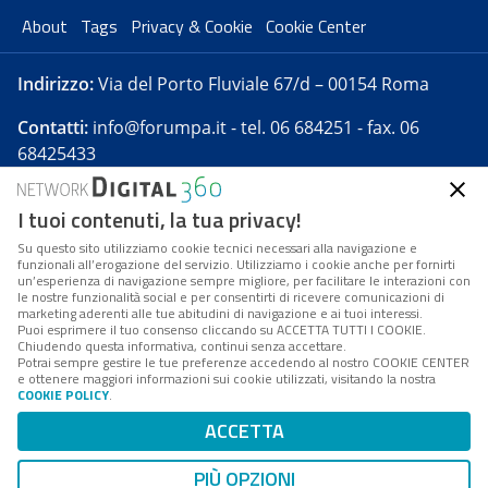
About
Tags
Privacy & Cookie
Cookie Center
Indirizzo:
Via del Porto Fluviale 67/d – 00154 Roma
Contatti:
info@forumpa.it
- tel. 06 684251 - fax. 06
68425433
I tuoi contenuti, la tua privacy!
Forumpa.it
è una pubblicazione telematica iscritta
presso Registro della stampa del Tribunale di Roma -
Su questo sito utilizziamo cookie tecnici necessari alla navigazione e
funzionali all’erogazione del servizio. Utilizziamo i cookie anche per fornirti
Reg. n. 182 del 2 maggio 2008 - Direttore resp. Michela
un’esperienza di navigazione sempre migliore, per facilitare le interazioni con
Stentella
le nostre funzionalità social e per consentirti di ricevere comunicazioni di
marketing aderenti alle tue abitudini di navigazione e ai tuoi interessi.
FPA s.r.l. è società soggetta a Direzione e
Puoi esprimere il tuo consenso cliccando su ACCETTA TUTTI I COOKIE.
Coordinamento da parte di Digital360 S.p.A. - FPA s.r.l.
Chiudendo questa informativa, continui senza accettare.
Potrai sempre gestire le tue preferenze accedendo al nostro COOKIE CENTER
è un'azienda certificata per il sistema di management
e ottenere maggiori informazioni sui cookie utilizzati, visitando la nostra
COOKIE POLICY
.
di qualità SQS (ISO 9001)
Codice Fiscale/Partita IVA n. 10693191008 - R.E.A. Roma
ACCETTA
n. 1249791. ISP AWS
PIÙ OPZIONI
Mappa del sito