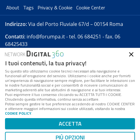
About
Tags
Privacy & Cookie
Cookie Center
Indirizzo:
Via del Porto Fluviale 67/d – 00154 Roma
Contatti:
info@forumpa.it
- tel. 06 684251 - fax. 06
68425433
I tuoi contenuti, la tua privacy!
Forumpa.it
è una pubblicazione telematica iscritta
presso Registro della stampa del Tribunale di Roma -
Su questo sito utilizziamo cookie tecnici necessari alla navigazione e
funzionali all’erogazione del servizio. Utilizziamo i cookie anche per fornirti
Reg. n. 182 del 2 maggio 2008 - Direttore resp. Michela
un’esperienza di navigazione sempre migliore, per facilitare le interazioni con
Stentella
le nostre funzionalità social e per consentirti di ricevere comunicazioni di
marketing aderenti alle tue abitudini di navigazione e ai tuoi interessi.
FPA s.r.l. è società soggetta a Direzione e
Puoi esprimere il tuo consenso cliccando su ACCETTA TUTTI I COOKIE.
Coordinamento da parte di Digital360 S.p.A. - FPA s.r.l.
Chiudendo questa informativa, continui senza accettare.
Potrai sempre gestire le tue preferenze accedendo al nostro COOKIE CENTER
è un'azienda certificata per il sistema di management
e ottenere maggiori informazioni sui cookie utilizzati, visitando la nostra
COOKIE POLICY
.
di qualità SQS (ISO 9001)
Codice Fiscale/Partita IVA n. 10693191008 - R.E.A. Roma
ACCETTA
n. 1249791. ISP AWS
PIÙ OPZIONI
Mappa del sito