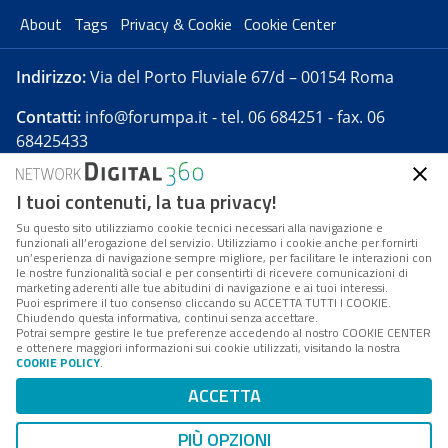
About
Tags
Privacy & Cookie
Cookie Center
Indirizzo:
Via del Porto Fluviale 67/d – 00154 Roma
Contatti:
info@forumpa.it
- tel. 06 684251 - fax. 06
68425433
I tuoi contenuti, la tua privacy!
Forumpa.it
è una pubblicazione telematica iscritta
presso Registro della stampa del Tribunale di Roma -
Su questo sito utilizziamo cookie tecnici necessari alla navigazione e
funzionali all’erogazione del servizio. Utilizziamo i cookie anche per fornirti
Reg. n. 182 del 2 maggio 2008 - Direttore resp. Michela
un’esperienza di navigazione sempre migliore, per facilitare le interazioni con
Stentella
le nostre funzionalità social e per consentirti di ricevere comunicazioni di
marketing aderenti alle tue abitudini di navigazione e ai tuoi interessi.
FPA s.r.l. è società soggetta a Direzione e
Puoi esprimere il tuo consenso cliccando su ACCETTA TUTTI I COOKIE.
Coordinamento da parte di Digital360 S.p.A. - FPA s.r.l.
Chiudendo questa informativa, continui senza accettare.
Potrai sempre gestire le tue preferenze accedendo al nostro COOKIE CENTER
è un'azienda certificata per il sistema di management
e ottenere maggiori informazioni sui cookie utilizzati, visitando la nostra
COOKIE POLICY
.
di qualità SQS (ISO 9001)
Codice Fiscale/Partita IVA n. 10693191008 - R.E.A. Roma
ACCETTA
n. 1249791. ISP AWS
PIÙ OPZIONI
Mappa del sito