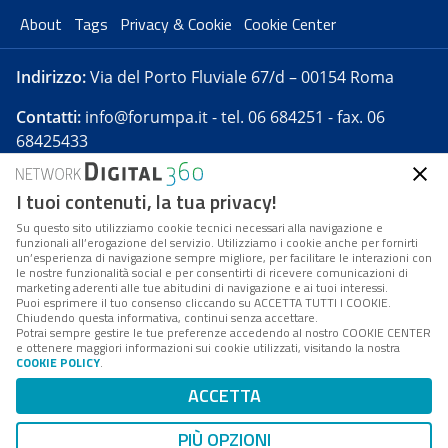
About
Tags
Privacy & Cookie
Cookie Center
Indirizzo:
Via del Porto Fluviale 67/d – 00154 Roma
Contatti:
info@forumpa.it
- tel. 06 684251 - fax. 06
68425433
I tuoi contenuti, la tua privacy!
Forumpa.it
è una pubblicazione telematica iscritta
presso Registro della stampa del Tribunale di Roma -
Su questo sito utilizziamo cookie tecnici necessari alla navigazione e
funzionali all’erogazione del servizio. Utilizziamo i cookie anche per fornirti
Reg. n. 182 del 2 maggio 2008 - Direttore resp. Michela
un’esperienza di navigazione sempre migliore, per facilitare le interazioni con
Stentella
le nostre funzionalità social e per consentirti di ricevere comunicazioni di
marketing aderenti alle tue abitudini di navigazione e ai tuoi interessi.
FPA s.r.l. è società soggetta a Direzione e
Puoi esprimere il tuo consenso cliccando su ACCETTA TUTTI I COOKIE.
Coordinamento da parte di Digital360 S.p.A. - FPA s.r.l.
Chiudendo questa informativa, continui senza accettare.
Potrai sempre gestire le tue preferenze accedendo al nostro COOKIE CENTER
è un'azienda certificata per il sistema di management
e ottenere maggiori informazioni sui cookie utilizzati, visitando la nostra
COOKIE POLICY
.
di qualità SQS (ISO 9001)
Codice Fiscale/Partita IVA n. 10693191008 - R.E.A. Roma
ACCETTA
n. 1249791. ISP AWS
PIÙ OPZIONI
Mappa del sito