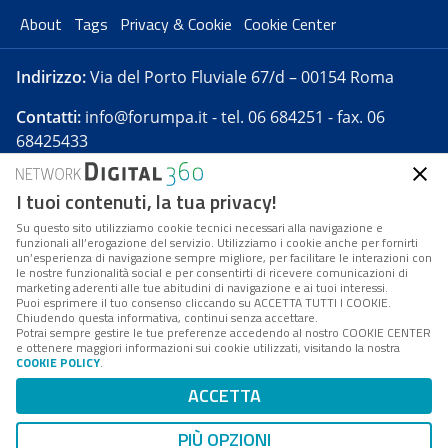
About
Tags
Privacy & Cookie
Cookie Center
Indirizzo:
Via del Porto Fluviale 67/d – 00154 Roma
Contatti:
info@forumpa.it
- tel. 06 684251 - fax. 06
68425433
I tuoi contenuti, la tua privacy!
Forumpa.it
è una pubblicazione telematica iscritta
presso Registro della stampa del Tribunale di Roma -
Su questo sito utilizziamo cookie tecnici necessari alla navigazione e
funzionali all’erogazione del servizio. Utilizziamo i cookie anche per fornirti
Reg. n. 182 del 2 maggio 2008 - Direttore resp. Michela
un’esperienza di navigazione sempre migliore, per facilitare le interazioni con
Stentella
le nostre funzionalità social e per consentirti di ricevere comunicazioni di
marketing aderenti alle tue abitudini di navigazione e ai tuoi interessi.
FPA s.r.l. è società soggetta a Direzione e
Puoi esprimere il tuo consenso cliccando su ACCETTA TUTTI I COOKIE.
Coordinamento da parte di Digital360 S.p.A. - FPA s.r.l.
Chiudendo questa informativa, continui senza accettare.
Potrai sempre gestire le tue preferenze accedendo al nostro COOKIE CENTER
è un'azienda certificata per il sistema di management
e ottenere maggiori informazioni sui cookie utilizzati, visitando la nostra
COOKIE POLICY
.
di qualità SQS (ISO 9001)
Codice Fiscale/Partita IVA n. 10693191008 - R.E.A. Roma
ACCETTA
n. 1249791. ISP AWS
PIÙ OPZIONI
Mappa del sito