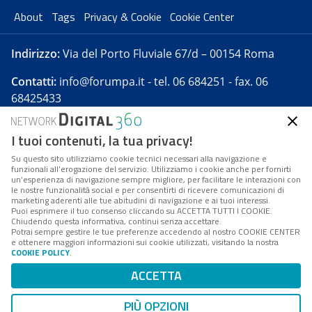
About
Tags
Privacy & Cookie
Cookie Center
Indirizzo:
Via del Porto Fluviale 67/d – 00154 Roma
Contatti:
info@forumpa.it
- tel. 06 684251 - fax. 06
68425433
I tuoi contenuti, la tua privacy!
Forumpa.it
è una pubblicazione telematica iscritta
presso Registro della stampa del Tribunale di Roma -
Su questo sito utilizziamo cookie tecnici necessari alla navigazione e
funzionali all’erogazione del servizio. Utilizziamo i cookie anche per fornirti
Reg. n. 182 del 2 maggio 2008 - Direttore resp. Michela
un’esperienza di navigazione sempre migliore, per facilitare le interazioni con
Stentella
le nostre funzionalità social e per consentirti di ricevere comunicazioni di
marketing aderenti alle tue abitudini di navigazione e ai tuoi interessi.
FPA s.r.l. è società soggetta a Direzione e
Puoi esprimere il tuo consenso cliccando su ACCETTA TUTTI I COOKIE.
Coordinamento da parte di Digital360 S.p.A. - FPA s.r.l.
Chiudendo questa informativa, continui senza accettare.
Potrai sempre gestire le tue preferenze accedendo al nostro COOKIE CENTER
è un'azienda certificata per il sistema di management
e ottenere maggiori informazioni sui cookie utilizzati, visitando la nostra
COOKIE POLICY
.
di qualità SQS (ISO 9001)
Codice Fiscale/Partita IVA n. 10693191008 - R.E.A. Roma
ACCETTA
n. 1249791. ISP AWS
PIÙ OPZIONI
Mappa del sito