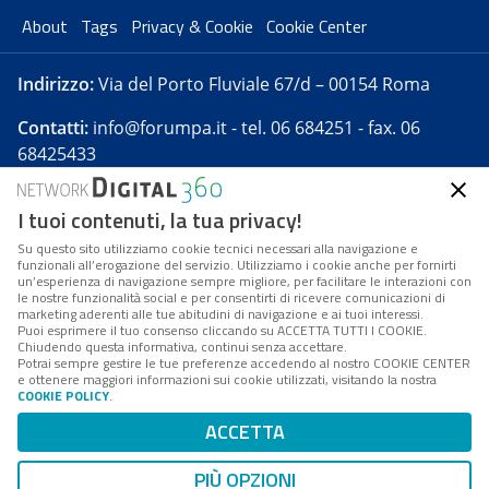
About
Tags
Privacy & Cookie
Cookie Center
Indirizzo:
Via del Porto Fluviale 67/d – 00154 Roma
Contatti:
info@forumpa.it
- tel. 06 684251 - fax. 06
68425433
I tuoi contenuti, la tua privacy!
Forumpa.it
è una pubblicazione telematica iscritta
presso Registro della stampa del Tribunale di Roma -
Su questo sito utilizziamo cookie tecnici necessari alla navigazione e
funzionali all’erogazione del servizio. Utilizziamo i cookie anche per fornirti
Reg. n. 182 del 2 maggio 2008 - Direttore resp. Michela
un’esperienza di navigazione sempre migliore, per facilitare le interazioni con
Stentella
le nostre funzionalità social e per consentirti di ricevere comunicazioni di
marketing aderenti alle tue abitudini di navigazione e ai tuoi interessi.
FPA s.r.l. è società soggetta a Direzione e
Puoi esprimere il tuo consenso cliccando su ACCETTA TUTTI I COOKIE.
Coordinamento da parte di Digital360 S.p.A. - FPA s.r.l.
Chiudendo questa informativa, continui senza accettare.
Potrai sempre gestire le tue preferenze accedendo al nostro COOKIE CENTER
è un'azienda certificata per il sistema di management
e ottenere maggiori informazioni sui cookie utilizzati, visitando la nostra
COOKIE POLICY
.
di qualità SQS (ISO 9001)
Codice Fiscale/Partita IVA n. 10693191008 - R.E.A. Roma
ACCETTA
n. 1249791. ISP AWS
PIÙ OPZIONI
Mappa del sito