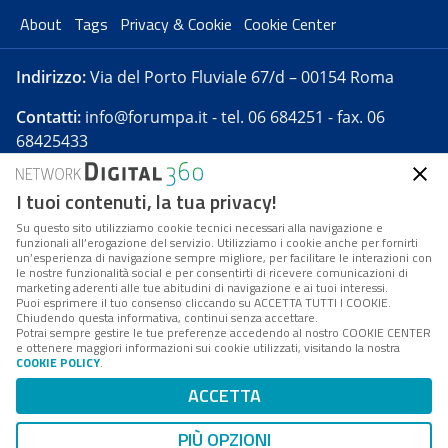
About
Tags
Privacy & Cookie
Cookie Center
Indirizzo:
Via del Porto Fluviale 67/d – 00154 Roma
Contatti:
info@forumpa.it
- tel. 06 684251 - fax. 06
68425433
I tuoi contenuti, la tua privacy!
Forumpa.it
è una pubblicazione telematica iscritta
presso Registro della stampa del Tribunale di Roma -
Su questo sito utilizziamo cookie tecnici necessari alla navigazione e
funzionali all’erogazione del servizio. Utilizziamo i cookie anche per fornirti
Reg. n. 182 del 2 maggio 2008 - Direttore resp. Michela
un’esperienza di navigazione sempre migliore, per facilitare le interazioni con
Stentella
le nostre funzionalità social e per consentirti di ricevere comunicazioni di
marketing aderenti alle tue abitudini di navigazione e ai tuoi interessi.
FPA s.r.l. è società soggetta a Direzione e
Puoi esprimere il tuo consenso cliccando su ACCETTA TUTTI I COOKIE.
Coordinamento da parte di Digital360 S.p.A. - FPA s.r.l.
Chiudendo questa informativa, continui senza accettare.
Potrai sempre gestire le tue preferenze accedendo al nostro COOKIE CENTER
è un'azienda certificata per il sistema di management
e ottenere maggiori informazioni sui cookie utilizzati, visitando la nostra
COOKIE POLICY
.
di qualità SQS (ISO 9001)
Codice Fiscale/Partita IVA n. 10693191008 - R.E.A. Roma
ACCETTA
n. 1249791. ISP AWS
PIÙ OPZIONI
Mappa del sito