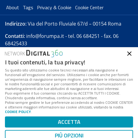
About
Tags
Privacy & Cookie
Cookie Center
Indirizzo:
Via del Porto Fluviale 67/d – 00154 Roma
Contatti:
info@forumpa.it
- tel. 06 684251 - fax. 06
68425433
I tuoi contenuti, la tua privacy!
Forumpa.it
è una pubblicazione telematica iscritta
presso Registro della stampa del Tribunale di Roma -
Su questo sito utilizziamo cookie tecnici necessari alla navigazione e
funzionali all’erogazione del servizio. Utilizziamo i cookie anche per fornirti
Reg. n. 182 del 2 maggio 2008 - Direttore resp. Michela
un’esperienza di navigazione sempre migliore, per facilitare le interazioni con
Stentella
le nostre funzionalità social e per consentirti di ricevere comunicazioni di
marketing aderenti alle tue abitudini di navigazione e ai tuoi interessi.
FPA s.r.l. è società soggetta a Direzione e
Puoi esprimere il tuo consenso cliccando su ACCETTA TUTTI I COOKIE.
Coordinamento da parte di Digital360 S.p.A. - FPA s.r.l.
Chiudendo questa informativa, continui senza accettare.
Potrai sempre gestire le tue preferenze accedendo al nostro COOKIE CENTER
è un'azienda certificata per il sistema di management
e ottenere maggiori informazioni sui cookie utilizzati, visitando la nostra
COOKIE POLICY
.
di qualità SQS (ISO 9001)
Codice Fiscale/Partita IVA n. 10693191008 - R.E.A. Roma
ACCETTA
n. 1249791. ISP AWS
PIÙ OPZIONI
Mappa del sito