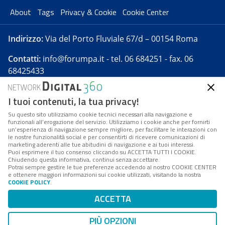
About
Tags
Privacy & Cookie
Cookie Center
Indirizzo:
Via del Porto Fluviale 67/d – 00154 Roma
Contatti:
info@forumpa.it
- tel. 06 684251 - fax. 06
68425433
I tuoi contenuti, la tua privacy!
Forumpa.it
è una pubblicazione telematica iscritta
presso Registro della stampa del Tribunale di Roma -
Su questo sito utilizziamo cookie tecnici necessari alla navigazione e
funzionali all’erogazione del servizio. Utilizziamo i cookie anche per fornirti
Reg. n. 182 del 2 maggio 2008 - Direttore resp. Michela
un’esperienza di navigazione sempre migliore, per facilitare le interazioni con
Stentella
le nostre funzionalità social e per consentirti di ricevere comunicazioni di
marketing aderenti alle tue abitudini di navigazione e ai tuoi interessi.
FPA s.r.l. è società soggetta a Direzione e
Puoi esprimere il tuo consenso cliccando su ACCETTA TUTTI I COOKIE.
Coordinamento da parte di Digital360 S.p.A. - FPA s.r.l.
Chiudendo questa informativa, continui senza accettare.
Potrai sempre gestire le tue preferenze accedendo al nostro COOKIE CENTER
è un'azienda certificata per il sistema di management
e ottenere maggiori informazioni sui cookie utilizzati, visitando la nostra
COOKIE POLICY
.
di qualità SQS (ISO 9001)
Codice Fiscale/Partita IVA n. 10693191008 - R.E.A. Roma
ACCETTA
n. 1249791. ISP AWS
PIÙ OPZIONI
Mappa del sito