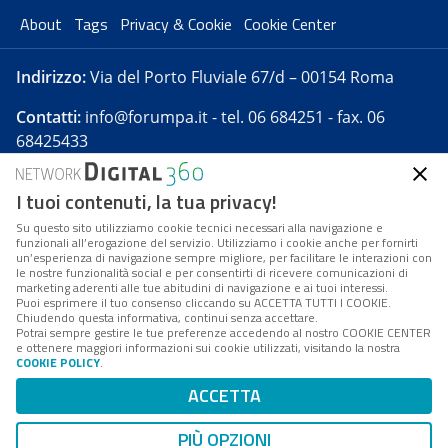
About
Tags
Privacy & Cookie
Cookie Center
Indirizzo:
Via del Porto Fluviale 67/d – 00154 Roma
Contatti:
info@forumpa.it
- tel. 06 684251 - fax. 06
68425433
I tuoi contenuti, la tua privacy!
Forumpa.it
è una pubblicazione telematica iscritta
presso Registro della stampa del Tribunale di Roma -
Su questo sito utilizziamo cookie tecnici necessari alla navigazione e
funzionali all’erogazione del servizio. Utilizziamo i cookie anche per fornirti
Reg. n. 182 del 2 maggio 2008 - Direttore resp. Michela
un’esperienza di navigazione sempre migliore, per facilitare le interazioni con
Stentella
le nostre funzionalità social e per consentirti di ricevere comunicazioni di
marketing aderenti alle tue abitudini di navigazione e ai tuoi interessi.
FPA s.r.l. è società soggetta a Direzione e
Puoi esprimere il tuo consenso cliccando su ACCETTA TUTTI I COOKIE.
Coordinamento da parte di Digital360 S.p.A. - FPA s.r.l.
Chiudendo questa informativa, continui senza accettare.
Potrai sempre gestire le tue preferenze accedendo al nostro COOKIE CENTER
è un'azienda certificata per il sistema di management
e ottenere maggiori informazioni sui cookie utilizzati, visitando la nostra
COOKIE POLICY
.
di qualità SQS (ISO 9001)
Codice Fiscale/Partita IVA n. 10693191008 - R.E.A. Roma
ACCETTA
n. 1249791. ISP AWS
PIÙ OPZIONI
Mappa del sito