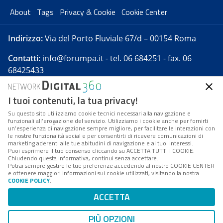
About
Tags
Privacy & Cookie
Cookie Center
Indirizzo:
Via del Porto Fluviale 67/d – 00154 Roma
Contatti:
info@forumpa.it
- tel. 06 684251 - fax. 06
68425433
I tuoi contenuti, la tua privacy!
Forumpa.it
è una pubblicazione telematica iscritta
presso Registro della stampa del Tribunale di Roma -
Su questo sito utilizziamo cookie tecnici necessari alla navigazione e
funzionali all’erogazione del servizio. Utilizziamo i cookie anche per fornirti
Reg. n. 182 del 2 maggio 2008 - Direttore resp. Michela
un’esperienza di navigazione sempre migliore, per facilitare le interazioni con
Stentella
le nostre funzionalità social e per consentirti di ricevere comunicazioni di
marketing aderenti alle tue abitudini di navigazione e ai tuoi interessi.
FPA s.r.l. è società soggetta a Direzione e
Puoi esprimere il tuo consenso cliccando su ACCETTA TUTTI I COOKIE.
Coordinamento da parte di Digital360 S.p.A. - FPA s.r.l.
Chiudendo questa informativa, continui senza accettare.
Potrai sempre gestire le tue preferenze accedendo al nostro COOKIE CENTER
è un'azienda certificata per il sistema di management
e ottenere maggiori informazioni sui cookie utilizzati, visitando la nostra
COOKIE POLICY
.
di qualità SQS (ISO 9001)
Codice Fiscale/Partita IVA n. 10693191008 - R.E.A. Roma
ACCETTA
n. 1249791. ISP AWS
PIÙ OPZIONI
Mappa del sito