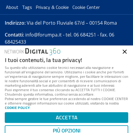
About
Tags
Privacy & Cookie
Cookie Center
Indirizzo:
Via del Porto Fluviale 67/d – 00154 Roma
Contatti:
info@forumpa.it
- tel. 06 684251 - fax. 06
68425433
I tuoi contenuti, la tua privacy!
Forumpa.it
è una pubblicazione telematica iscritta
presso Registro della stampa del Tribunale di Roma -
Su questo sito utilizziamo cookie tecnici necessari alla navigazione e
funzionali all’erogazione del servizio. Utilizziamo i cookie anche per fornirti
Reg. n. 182 del 2 maggio 2008 - Direttore resp. Michela
un’esperienza di navigazione sempre migliore, per facilitare le interazioni con
Stentella
le nostre funzionalità social e per consentirti di ricevere comunicazioni di
marketing aderenti alle tue abitudini di navigazione e ai tuoi interessi.
FPA s.r.l. è società soggetta a Direzione e
Puoi esprimere il tuo consenso cliccando su ACCETTA TUTTI I COOKIE.
Coordinamento da parte di Digital360 S.p.A. - FPA s.r.l.
Chiudendo questa informativa, continui senza accettare.
Potrai sempre gestire le tue preferenze accedendo al nostro COOKIE CENTER
è un'azienda certificata per il sistema di management
e ottenere maggiori informazioni sui cookie utilizzati, visitando la nostra
COOKIE POLICY
.
di qualità SQS (ISO 9001)
Codice Fiscale/Partita IVA n. 10693191008 - R.E.A. Roma
ACCETTA
n. 1249791. ISP AWS
PIÙ OPZIONI
Mappa del sito