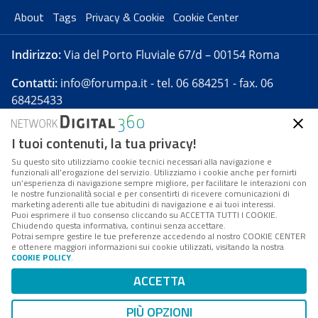
About
Tags
Privacy & Cookie
Cookie Center
Indirizzo:
Via del Porto Fluviale 67/d – 00154 Roma
Contatti:
info@forumpa.it
- tel. 06 684251 - fax. 06
68425433
I tuoi contenuti, la tua privacy!
Forumpa.it
è una pubblicazione telematica iscritta
presso Registro della stampa del Tribunale di Roma -
Su questo sito utilizziamo cookie tecnici necessari alla navigazione e
funzionali all’erogazione del servizio. Utilizziamo i cookie anche per fornirti
Reg. n. 182 del 2 maggio 2008 - Direttore resp. Michela
un’esperienza di navigazione sempre migliore, per facilitare le interazioni con
Stentella
le nostre funzionalità social e per consentirti di ricevere comunicazioni di
marketing aderenti alle tue abitudini di navigazione e ai tuoi interessi.
FPA s.r.l. è società soggetta a Direzione e
Puoi esprimere il tuo consenso cliccando su ACCETTA TUTTI I COOKIE.
Coordinamento da parte di Digital360 S.p.A. - FPA s.r.l.
Chiudendo questa informativa, continui senza accettare.
Potrai sempre gestire le tue preferenze accedendo al nostro COOKIE CENTER
è un'azienda certificata per il sistema di management
e ottenere maggiori informazioni sui cookie utilizzati, visitando la nostra
COOKIE POLICY
.
di qualità SQS (ISO 9001)
Codice Fiscale/Partita IVA n. 10693191008 - R.E.A. Roma
ACCETTA
n. 1249791. ISP AWS
PIÙ OPZIONI
Mappa del sito