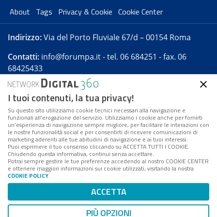
About
Tags
Privacy & Cookie
Cookie Center
Indirizzo:
Via del Porto Fluviale 67/d – 00154 Roma
Contatti:
info@forumpa.it
- tel. 06 684251 - fax. 06
68425433
I tuoi contenuti, la tua privacy!
Forumpa.it
è una pubblicazione telematica iscritta
presso Registro della stampa del Tribunale di Roma -
Su questo sito utilizziamo cookie tecnici necessari alla navigazione e
funzionali all’erogazione del servizio. Utilizziamo i cookie anche per fornirti
Reg. n. 182 del 2 maggio 2008 - Direttore resp. Michela
un’esperienza di navigazione sempre migliore, per facilitare le interazioni con
Stentella
le nostre funzionalità social e per consentirti di ricevere comunicazioni di
marketing aderenti alle tue abitudini di navigazione e ai tuoi interessi.
FPA s.r.l. è società soggetta a Direzione e
Puoi esprimere il tuo consenso cliccando su ACCETTA TUTTI I COOKIE.
Coordinamento da parte di Digital360 S.p.A. - FPA s.r.l.
Chiudendo questa informativa, continui senza accettare.
Potrai sempre gestire le tue preferenze accedendo al nostro COOKIE CENTER
è un'azienda certificata per il sistema di management
e ottenere maggiori informazioni sui cookie utilizzati, visitando la nostra
COOKIE POLICY
.
di qualità SQS (ISO 9001)
Codice Fiscale/Partita IVA n. 10693191008 - R.E.A. Roma
ACCETTA
n. 1249791. ISP AWS
PIÙ OPZIONI
Mappa del sito