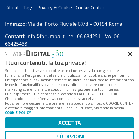
About
Tags
Privacy & Cookie
Cookie Center
Indirizzo:
Via del Porto Fluviale 67/d – 00154 Roma
Contatti:
info@forumpa.it
- tel. 06 684251 - fax. 06
68425433
I tuoi contenuti, la tua privacy!
Forumpa.it
è una pubblicazione telematica iscritta
presso Registro della stampa del Tribunale di Roma -
Su questo sito utilizziamo cookie tecnici necessari alla navigazione e
funzionali all’erogazione del servizio. Utilizziamo i cookie anche per fornirti
Reg. n. 182 del 2 maggio 2008 - Direttore resp. Michela
un’esperienza di navigazione sempre migliore, per facilitare le interazioni con
Stentella
le nostre funzionalità social e per consentirti di ricevere comunicazioni di
marketing aderenti alle tue abitudini di navigazione e ai tuoi interessi.
FPA s.r.l. è società soggetta a Direzione e
Puoi esprimere il tuo consenso cliccando su ACCETTA TUTTI I COOKIE.
Coordinamento da parte di Digital360 S.p.A. - FPA s.r.l.
Chiudendo questa informativa, continui senza accettare.
Potrai sempre gestire le tue preferenze accedendo al nostro COOKIE CENTER
è un'azienda certificata per il sistema di management
e ottenere maggiori informazioni sui cookie utilizzati, visitando la nostra
COOKIE POLICY
.
di qualità SQS (ISO 9001)
Codice Fiscale/Partita IVA n. 10693191008 - R.E.A. Roma
ACCETTA
n. 1249791. ISP AWS
PIÙ OPZIONI
Mappa del sito