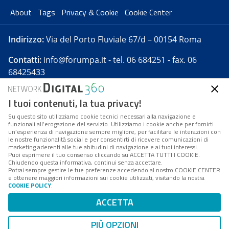
About
Tags
Privacy & Cookie
Cookie Center
Indirizzo:
Via del Porto Fluviale 67/d – 00154 Roma
Contatti:
info@forumpa.it
- tel. 06 684251 - fax. 06
68425433
I tuoi contenuti, la tua privacy!
Forumpa.it
è una pubblicazione telematica iscritta
presso Registro della stampa del Tribunale di Roma -
Su questo sito utilizziamo cookie tecnici necessari alla navigazione e
funzionali all’erogazione del servizio. Utilizziamo i cookie anche per fornirti
Reg. n. 182 del 2 maggio 2008 - Direttore resp. Michela
un’esperienza di navigazione sempre migliore, per facilitare le interazioni con
Stentella
le nostre funzionalità social e per consentirti di ricevere comunicazioni di
marketing aderenti alle tue abitudini di navigazione e ai tuoi interessi.
FPA s.r.l. è società soggetta a Direzione e
Puoi esprimere il tuo consenso cliccando su ACCETTA TUTTI I COOKIE.
Coordinamento da parte di Digital360 S.p.A. - FPA s.r.l.
Chiudendo questa informativa, continui senza accettare.
Potrai sempre gestire le tue preferenze accedendo al nostro COOKIE CENTER
è un'azienda certificata per il sistema di management
e ottenere maggiori informazioni sui cookie utilizzati, visitando la nostra
COOKIE POLICY
.
di qualità SQS (ISO 9001)
Codice Fiscale/Partita IVA n. 10693191008 - R.E.A. Roma
ACCETTA
n. 1249791. ISP AWS
PIÙ OPZIONI
Mappa del sito