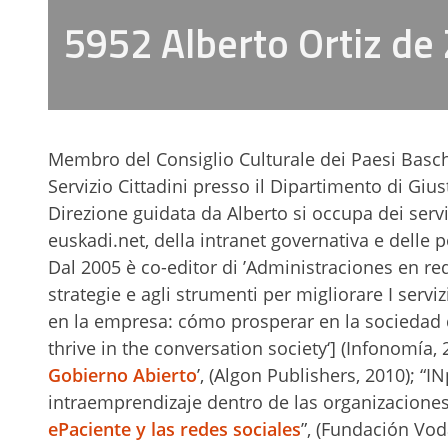
5952 Alberto Ortiz de
Membro del Consiglio Culturale dei Paesi Baschi, 
Servizio Cittadini presso il Dipartimento di Gi
Direzione guidata da Alberto si occupa dei serviz
euskadi.net, della intranet governativa e delle p
Dal 2005 è co-editor di ’Administraciones en red
strategie e agli strumenti per migliorare I serviz
en la empresa: cómo prosperar en la sociedad d
thrive in the conversation society‘] (Infonomía, 2
Gobierno Abierto
’, (Algon Publishers, 2010); “
intraemprendizaje dentro de las organizaciones”
ePaciente y las redes sociales
”, (Fundación Vod