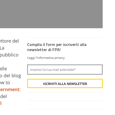
ettore del
Compila il form per iscriverti alla
 La
newsletter di FPA!
 pubblico
Leggi l'informativa privacy
alle
so del blog
ow to
ernment:
 del
l