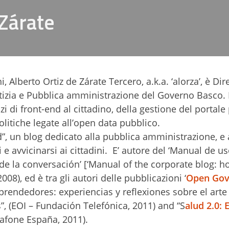
 Zárate
Alberto Ortiz de Zárate Tercero, a.k.a. ‘alorza’, è Dir
ustizia e Pubblica amministrazione del Governo Basco.
i di front-end al cittadino, della gestione del portale
olitiche legate all’open data pubblico.
”, un blog dedicato alla pubblica amministrazione, e 
i e avvicinarsi ai cittadini. E’ autore del ‘Manual de u
e la conversación’ [‘Manual of the corporate blog: h
008), ed è tra gli autori delle pubblicazioni ‘
Open Gov
INprendedores: experiencias y reflexiones sobre el arte
, (EOI – Fundación Telefónica, 2011) and “S
alud 2.0: E
afone España, 2011).