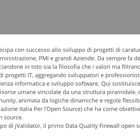
tecipa con successo allo sviluppo di progetti di caratu
mministrazione, PMI e grandi Aziende. Da sempre fa de
iandone in toto sia la filosofia che i valori ma filtran
i progetti IT, aggregando sviluppatori e professionisti
enza informatica e sviluppo software. Qui sostituisc
risorse umane vincolate da una struttura piramidale, 
nity, animata da logiche dinamiche e regole flessibi
azione Italia Per l’Open Source) che ha come obiettiv
n source.
o di jValidator, il primo Data Quality Firewall open 