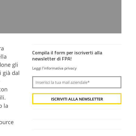
ra
Compila il form per iscriverti alla
lla
newsletter di FPA!
done gli
Leggi l'informativa privacy
 già dal
e
con
li.
o la
source