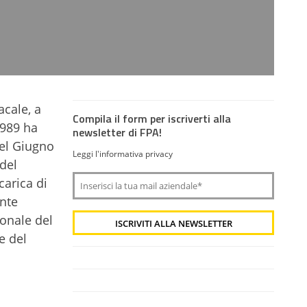
acale, a
Compila il form per iscriverti alla
1989 ha
newsletter di FPA!
Nel Giugno
Leggi l'informativa privacy
 del
carica di
ente
onale del
e del