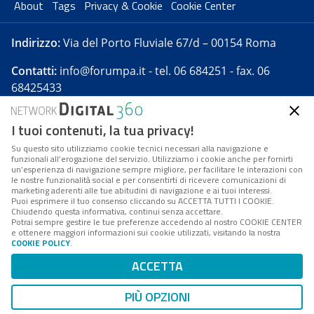
About
Tags
Privacy & Cookie
Cookie Center
Indirizzo:
Via del Porto Fluviale 67/d – 00154 Roma
Contatti:
info@forumpa.it
- tel. 06 684251 - fax. 06
68425433
I tuoi contenuti, la tua privacy!
Forumpa.it
è una pubblicazione telematica iscritta
presso Registro della stampa del Tribunale di Roma -
Su questo sito utilizziamo cookie tecnici necessari alla navigazione e
funzionali all’erogazione del servizio. Utilizziamo i cookie anche per fornirti
Reg. n. 182 del 2 maggio 2008 - Direttore resp. Michela
un’esperienza di navigazione sempre migliore, per facilitare le interazioni con
Stentella
le nostre funzionalità social e per consentirti di ricevere comunicazioni di
marketing aderenti alle tue abitudini di navigazione e ai tuoi interessi.
FPA s.r.l. è società soggetta a Direzione e
Puoi esprimere il tuo consenso cliccando su ACCETTA TUTTI I COOKIE.
Coordinamento da parte di Digital360 S.p.A. - FPA s.r.l.
Chiudendo questa informativa, continui senza accettare.
Potrai sempre gestire le tue preferenze accedendo al nostro COOKIE CENTER
è un'azienda certificata per il sistema di management
e ottenere maggiori informazioni sui cookie utilizzati, visitando la nostra
COOKIE POLICY
.
di qualità SQS (ISO 9001)
Codice Fiscale/Partita IVA n. 10693191008 - R.E.A. Roma
ACCETTA
n. 1249791. ISP AWS
PIÙ OPZIONI
Mappa del sito