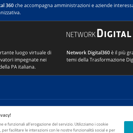
al 360
che accompagna amministrazioni e aziende interessat
nizzativa.
ortante luogo virtuale di
Network Digital360
è il più gr
vatori impegnate nei
temi della Trasformazione Dig
ella PA italiana.
Cont
ivacy!
e e funzionali all’erogazione del servizio. Utilizziamo i cookie
sso Registro della stampa del Tribunale di Roma - Reg. n. 18
er facilitare le interazioni con le nostre funzionalità social e per
o da parte di Digital360 S.p.A. - FPA s.r.l. è un'azienda cer