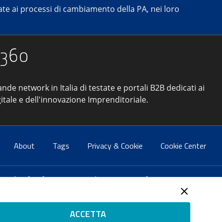
e ai processi di cambiamento della PA, nei loro
ande network in Italia di testate e portali B2B dedicati ai
itale e dell'innovazione Imprenditoriale.
About
Tags
Privacy & Cookie
Cookie Center
atti:
info@forumpa.it
- tel. 06 684251 - fax. 06 68425433
2 del 2 maggio 2008 - Direttore resp. Michela Stentella
ACCETTA
tificata per il sistema di management di qualità SQS (ISO