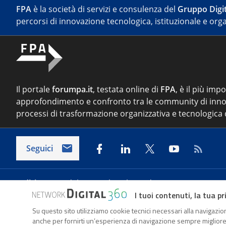
FPA
è la società di servizi e consulenza del
Gruppo Digit
percorsi di innovazione tecnologica, istituzionale e orga
Il portale
forumpa.it
, testata online di
FPA
, è il più imp
approfondimento e confronto tra le community di inno
processi di trasformazione organizzativa e tecnologica d
Seguici
Indirizzo:
Via del Porto Fluviale 67/d – 00154 Roma
I tuoi contenuti, la tua pr
Su questo sito utilizziamo cookie tecnici necessari alla navigazion
Forumpa.it
è una pubblicazione telematica iscritta pre
anche per fornirti un’esperienza di navigazione sempre migliore, p
FPA s.r.l. è società soggetta a Direzione e Coordinament