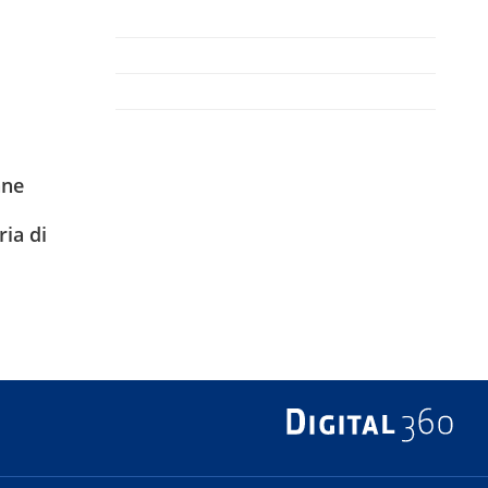
ane
ia di