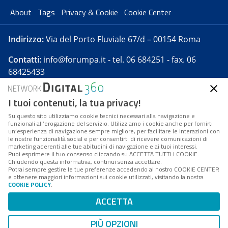
About
Tags
Privacy & Cookie
Cookie Center
Indirizzo:
Via del Porto Fluviale 67/d – 00154 Roma
Contatti:
info@forumpa.it
- tel. 06 684251 - fax. 06
68425433
I tuoi contenuti, la tua privacy!
Forumpa.it
è una pubblicazione telematica iscritta
presso Registro della stampa del Tribunale di Roma -
Su questo sito utilizziamo cookie tecnici necessari alla navigazione e
funzionali all’erogazione del servizio. Utilizziamo i cookie anche per fornirti
Reg. n. 182 del 2 maggio 2008 - Direttore resp. Michela
un’esperienza di navigazione sempre migliore, per facilitare le interazioni con
Stentella
le nostre funzionalità social e per consentirti di ricevere comunicazioni di
marketing aderenti alle tue abitudini di navigazione e ai tuoi interessi.
FPA s.r.l. è società soggetta a Direzione e
Puoi esprimere il tuo consenso cliccando su ACCETTA TUTTI I COOKIE.
Coordinamento da parte di Digital360 S.p.A. - FPA s.r.l.
Chiudendo questa informativa, continui senza accettare.
Potrai sempre gestire le tue preferenze accedendo al nostro COOKIE CENTER
è un'azienda certificata per il sistema di management
e ottenere maggiori informazioni sui cookie utilizzati, visitando la nostra
COOKIE POLICY
.
di qualità SQS (ISO 9001)
Codice Fiscale/Partita IVA n. 10693191008 - R.E.A. Roma
ACCETTA
n. 1249791. ISP AWS
PIÙ OPZIONI
Mappa del sito