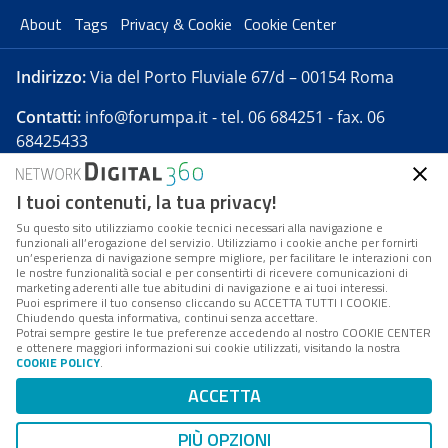
About
Tags
Privacy & Cookie
Cookie Center
Indirizzo:
Via del Porto Fluviale 67/d – 00154 Roma
Contatti:
info@forumpa.it
- tel. 06 684251 - fax. 06
68425433
I tuoi contenuti, la tua privacy!
Forumpa.it
è una pubblicazione telematica iscritta
presso Registro della stampa del Tribunale di Roma -
Su questo sito utilizziamo cookie tecnici necessari alla navigazione e
funzionali all’erogazione del servizio. Utilizziamo i cookie anche per fornirti
Reg. n. 182 del 2 maggio 2008 - Direttore resp. Michela
un’esperienza di navigazione sempre migliore, per facilitare le interazioni con
Stentella
le nostre funzionalità social e per consentirti di ricevere comunicazioni di
marketing aderenti alle tue abitudini di navigazione e ai tuoi interessi.
FPA s.r.l. è società soggetta a Direzione e
Puoi esprimere il tuo consenso cliccando su ACCETTA TUTTI I COOKIE.
Coordinamento da parte di Digital360 S.p.A. - FPA s.r.l.
Chiudendo questa informativa, continui senza accettare.
Potrai sempre gestire le tue preferenze accedendo al nostro COOKIE CENTER
è un'azienda certificata per il sistema di management
e ottenere maggiori informazioni sui cookie utilizzati, visitando la nostra
COOKIE POLICY
.
di qualità SQS (ISO 9001)
Codice Fiscale/Partita IVA n. 10693191008 - R.E.A. Roma
ACCETTA
n. 1249791. ISP AWS
PIÙ OPZIONI
Mappa del sito