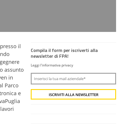
 presso il
Compila il form per iscriverti alla
rando
newsletter di FPA!
ngegnere
Leggi l'informativa privacy
to assunto
ven in
al Parco
tronica e
ovaPuglia
lavori